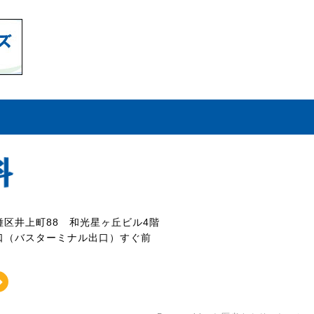
区井上町88
和光星ヶ丘ビル4階
口
（バスターミナル出口）すぐ前